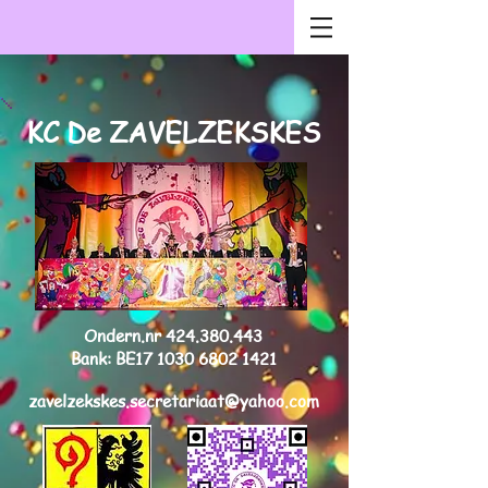
KC De ZAVELZEKSKES
Ondern.nr
424.380.443
Bank: BE17
1030 6802 1421
zavelzekskes.secretariaat@yahoo.com