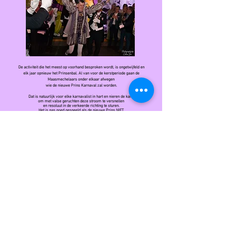
De activiteit die het meest op voorhand besproken wordt, is ongetwijfeld en
elk jaar opnieuw het Prinsenbal.
Al van voor de kerstperiode gaan de
Maasmechelaars onder elkaar afwegen
wie de nieuwe Prins Karnaval zal worden.
Dat is natuurlijk voor elke karnavalist in hart en nieren de kans
om met valse geruchten deze stroom te versnellen
en resoluut in de verkeerde richting te sturen.
Het is pas goed gespeeld als de nieuwe Prins NIET
de meest besproken kandidaat is.
Ons Prinsenbal is een avond vol ambiance en suspens.
Tegen de klok van 22u11 nemen we afscheid van onze "oude" Prins en dit gebeurd
op zo'n manier, waar inderdaad soms lang over wordt nagekaart.
Via "eine pratchboel" met een persoonlijk tintje voor de Prins laten
de Ere-Prinsen de afscheidnemende Prins weten dat zijn feestjaar voorbij is
en zetten ze hem met beide voeten terug op de grond.
Niet hij maar zijn opvolger zal straks een jaar lang de scepter zwaaien.
Tussendoor vergasten we ons publiek in de zaal op enkele gesmaakte optredens.
Dan eens brengen we een orkest, dan een "Zaate Hermenie",
dan weer eens een Blaaskapel, dan .............