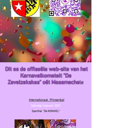
Dit es de offiseële web-site van het
Karnavalkometeit "De
Zavelzekskes" oêt Maasmeche
le
Internationaal Prinsenbal
Zaterdag 16
januari 2027
Sporthal "De KOMMEL"