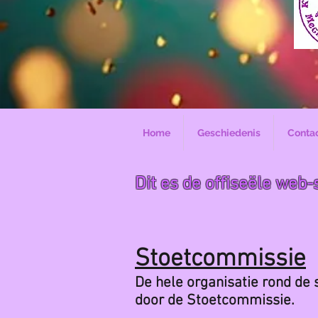
Home
Geschiedenis
Conta
Dit es de offiseële we
Stoetcommissie
De hele organisatie rond de
door de Stoetcommissie.