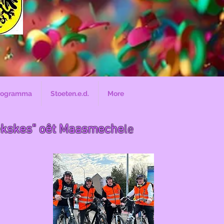
rogramma
Stoeten.e.d.
More
lzekskes" oêt Maasmeche
le