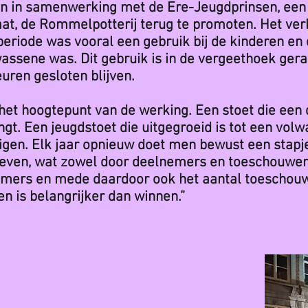
men in samenwerking met de Ere-Jeugdprinsen, een
aat, de Rommelpotterij terug te promoten. Het ve
periode was vooral een gebruik bij de kinderen en d
wassene was. Dit gebruik is in de vergeethoek ger
euren gesloten blijven.
 het hoogtepunt van de werking. Een stoet die een
gt. Een jeugdstoet die uitgegroeid is tot een vol
igen. Elk jaar opnieuw doet men bewust een stapje
even, wat zowel door deelnemers en toeschouwers 
nemers en mede daardoor ook het aantal toeschouw
n is belangrijker dan winnen.”