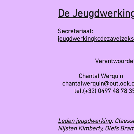
De Jeugdwerkin
Secretariaat:
jeugdwerkingkcde
zavelzek
Verantwoordelijke 
Chantal Werquin
chantalwerquin@outlook.
tel.(+32) 0497 48 78 3
Leden jeugdwerking
: Claess
Nijsten Kimberly, Olefs Bra