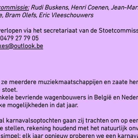
commissie:
Rudi Buskens, Henri Coenen, Jean-Mar
e, Bram Olefs, Eric Vleeschouwers
verlopen
via h
et secretariaat
van de St
oetcommiss
0479 27 79 05
kes@outlook.be
n ze meerdere muziekmaatschappijen en zaate her
 stoet.
nkele bevriende wagenbouwers in België en Neder
ke mogelijkheden in dat jaar.
al karnavalsoptochten gaan zij trachten om op ee
e stellen, rekening houdend met het natuurlijk o
en simpel: elk jaar opnieuw proberen we een karnav