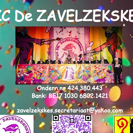
KC De ZAVELZEKSK
Ondern.nr 424.380.443
Bank: BE17 1030 6802 1421
zavelzekskes.secretariaat@yahoo.com