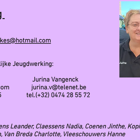
g
skes@hotmail.com
Jeugdwerking:
 Jurina Vangenck
com
jurina.v@telenet.be
5 tel.(+32) 0474 28 55 72
ens Leander, Claessens Nadia, Coenen Jinthe, Kopie
m, Van Breda Charlotte, Vleeschouwers Hanne