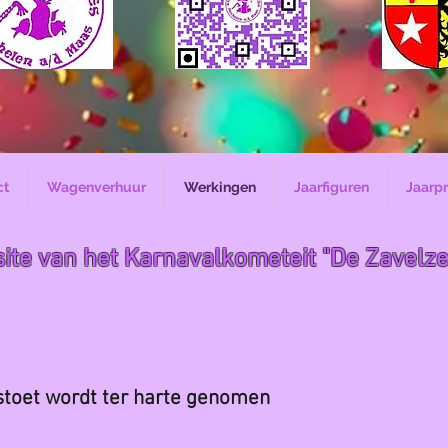
ct
Wagenverhuur
Werkingen
Jaarfiguren
Jaarp
b-site van het Karnavalkometeit "De Zave
 stoet wordt ter harte genomen